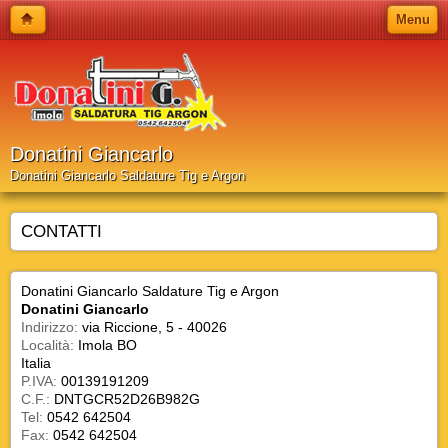
Menu
Donatini Giancarlo
Donatini Giancarlo Saldature Tig e Argon
CONTATTI
Donatini Giancarlo Saldature Tig e Argon
Donatini Giancarlo
Indirizzo:
via Riccione, 5 - 40026
Località:
Imola BO
Italia
P.IVA:
00139191209
C.F.:
DNTGCR52D26B982G
Tel:
0542 642504
Fax:
0542 642504